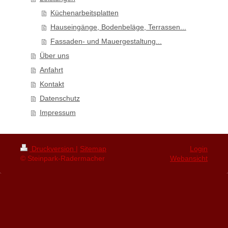
Küchenarbeitsplatten
Hauseingänge, Bodenbeläge, Terrassen...
Fassaden- und Mauergestaltung...
Über uns
Anfahrt
Kontakt
Datenschutz
Impressum
Druckversion
|
Sitemap
Login
© Steinpark-Radermacher
Webansicht