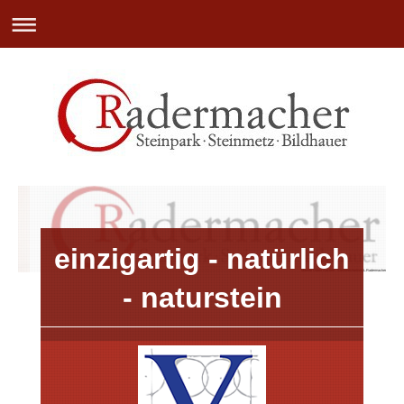
einzigartig - natürlich
Marmor Granit Aachen - Steinmetzbetrieb L.Radermacher e.K.
- naturstein